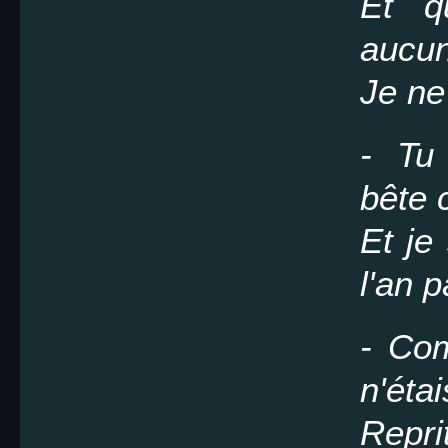
Et q
aucun
Je ne
- Tu 
bête c
Et je
l'an 
- Com
n'éta
Repri