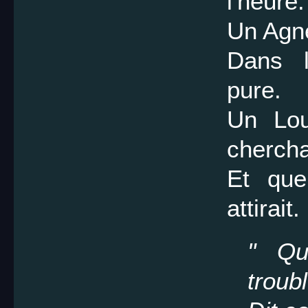
l'heure.
Un Agne
Dans l
pure.
Un Lou
chercha
Et que
attirait.
" Qu
troub