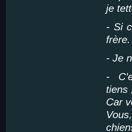
je te
- Si 
frère.
- Je n
- C'
tiens 
Car v
Vous
chien