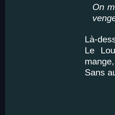
On me
venge
Là-dess
Le Lou
mange,
Sans au