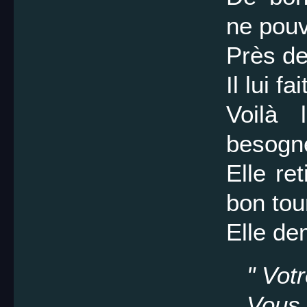
ne pouva
Près de
Il lui fa
Voilà l
besogn
Elle ret
bon tou
Elle de
" Votr
Vous