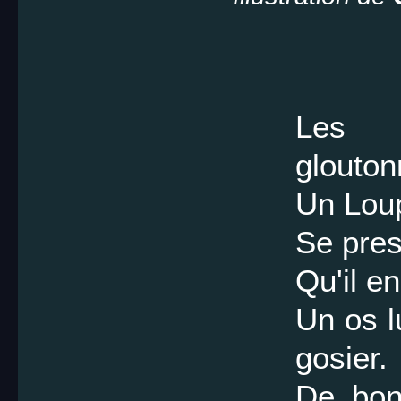
Les
glouto
Un Loup
Se pres
Qu'il e
Un os l
gosier.
De bon