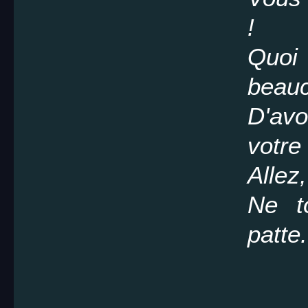
!
Quoi
beau
D'avo
votre
Allez
Ne t
patte.