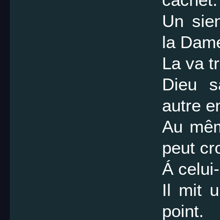
Un sie
la Dam
La va tr
Dieu s
autre e
Au même
peut cro
Á celui
Il mit 
point.