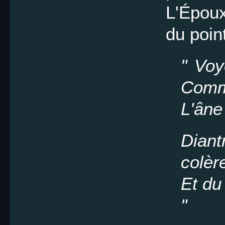
L'Époux
du point
" Voy
Comm
L'âne
Diant
colèr
Et du 
"