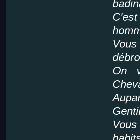
badin
C'es
homme
Vous
débrou
On v
Cheva
Aup
Genti
Vous 
habit