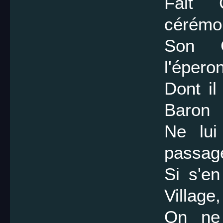
Fait 
cérémo
Son G
l'éperon
Dont il
Baron
Ne lui
passag
Si s'en
Village,
On ne