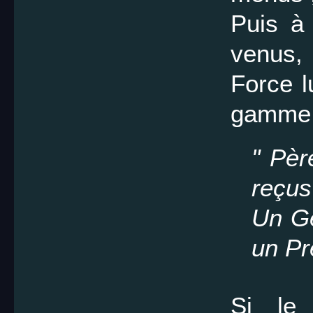
Puis à 
venus,
Force l
gamme
" Pèr
reçus
Un Ge
un Prê
Si le