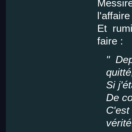
Messir
l'affaire
Et rumi
faire :
" Dep
quitté
Si j'é
De co
C'est
vérité