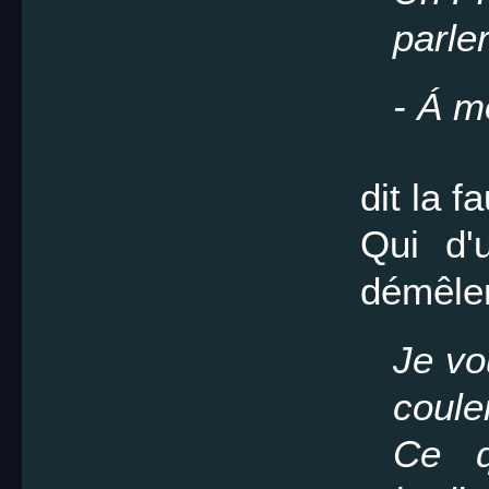
parle
- Á m
dit la f
Qui d'
démêler
Je vo
coule
Ce q