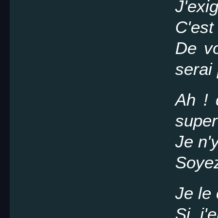
J'exi
C'est
De vo
serai 
Ah ! 
super
Je n'
Soyez
Je le 
Si j'