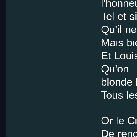
l'honneu
Tel et s
Qu'il ne
Mais bi
Et Loui
Qu'on a
blonde l
Tous le
Or le Ci
De rend