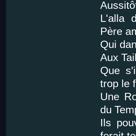
Aussitô
L'alla 
Père a
Qui dan
Aux Tai
Que s'i
trop le 
Une Rob
du Tem
Ils pou
ferait 