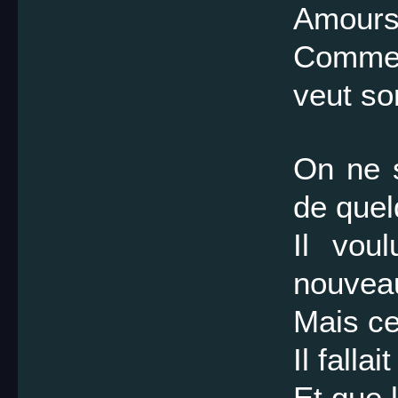
Amour
Comme
veut sor
On ne s
de que
Il vou
nouveau
Mais ce
Il falla
Et que 