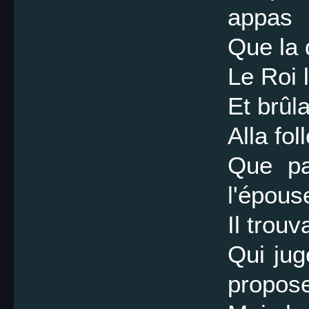
appas
Que la 
Le Roi 
Et brûl
Alla fol
Que par
l'épous
Il trou
Qui jug
propose