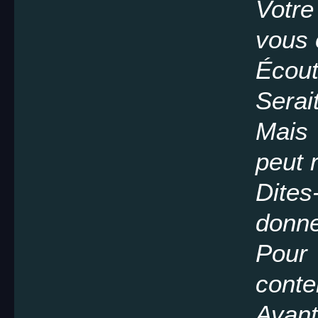
Votre
vous 
Écout
Serai
Mais 
peut 
Dites
donn
Pou
conte
Avan