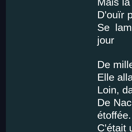
Mais la
D'ouïr 
Se lame
jour
De mill
Elle al
Loin, d
De Nacr
étoffée.
C'était