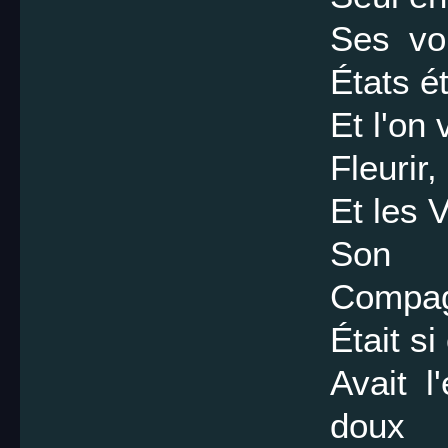
Ses voi
États é
Et l'on 
Fleurir
Et les 
Son a
Compag
Était si
Avait l
doux