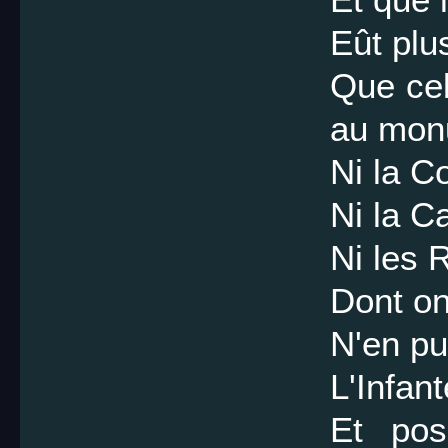
Eût plu
Que cel
au mon
Ni la Co
Ni la C
Ni les 
Dont on 
N'en pur
L'Infant
Et pos