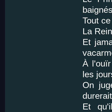
baignés
Tout ce
La Rein
Et jama
vacarm
À l'ouï
les jour
On jug
durerai
Et qu'i