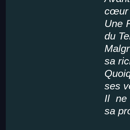
cœur 
Une R
du Te
Malgr
sa ri
Quoiq
ses 
Il ne
sa pr