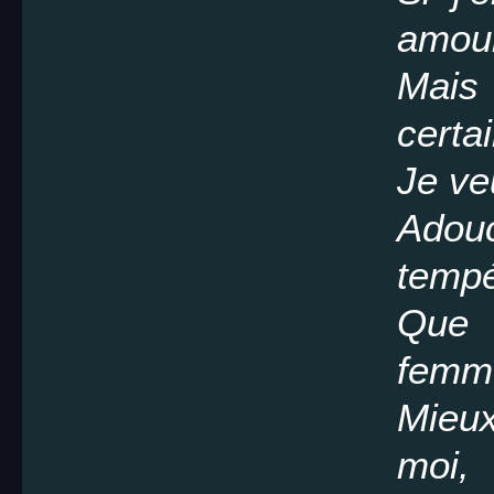
amour
Mais
certa
Je ve
Adou
temp
Que 
femme
Mieux
moi,