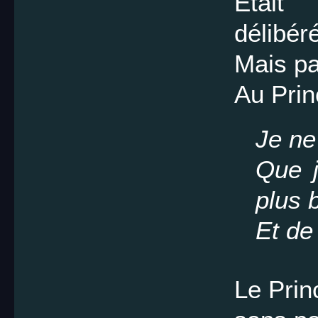
Était
délibéré
Mais pa
Au Prin
Je ne
Que j
plus b
Et de 
Le Prin