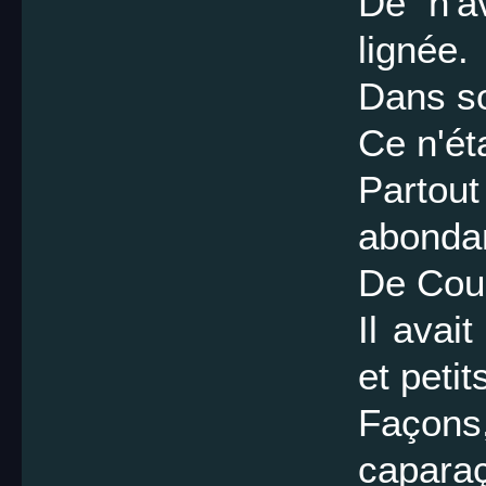
De n'a
lignée.
Dans so
Ce n'ét
Partout
abonda
De Cour
Il avai
et peti
Façon
capara