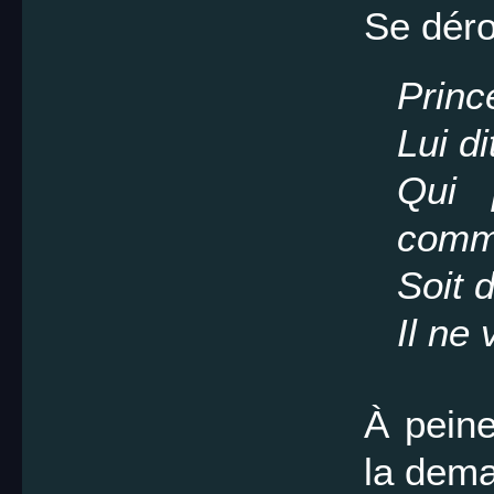
Se dér
Princ
Lui d
Qui 
comm
Soit 
Il ne
À peine
la dem