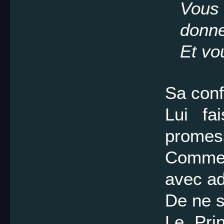
Vous 
donne
Et vo
Sa conf
Lui fai
promes
Comme
avec ad
De ne s
Le Pri