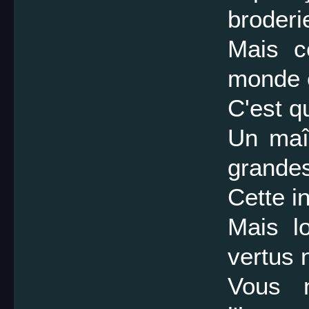
broderie
Mais ce
monde e
C'est q
Un maît
grandes
Cette i
Mais l
vertus 
Vous 