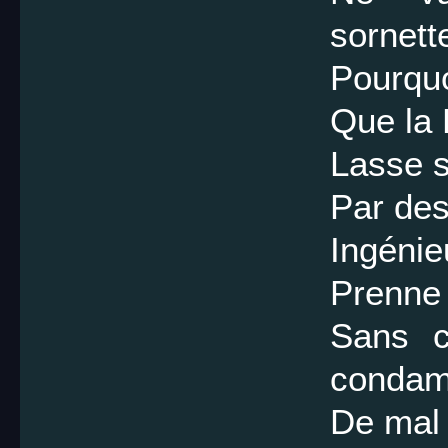
sornett
Pourquoi
Que la 
Lasse s
Par des
Ingéni
Prenne 
Sans c
conda
De mal 