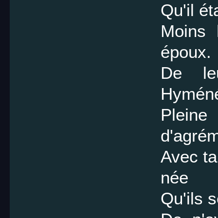
Qu'il ét
Moins 
époux.
De le
Hymén
Plei
d'agrém
Avec tan
née
Qu'ils 