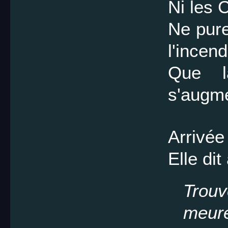
Ni les 
Ne pure
l'incend
Que l
s'augme
Arrivée
Elle di
Trou
meur