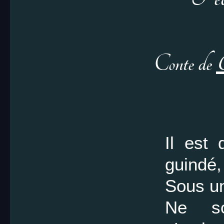
Conte de
C
Il est 
guindé,
Sous un
Ne so