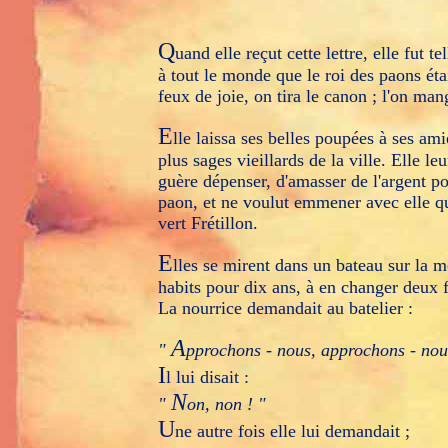
Q
uand elle reçut cette lettre, elle fut 
à tout le monde que le roi des paons étai
feux de joie, on tira le canon ; l'on ma
E
lle laissa ses belles poupées à ses am
plus sages vieillards de la ville. Elle 
guère dépenser, d'amasser de l'argent pou
paon, et ne voulut emmener avec elle que
vert Frétillon.
E
lles se mirent dans un bateau sur la me
habits pour dix ans, à en changer deux fo
La nourrice demandait au batelier :
A
"
pprochons - nous, approchons - no
I
l lui disait :
N
"
on, non ! "
U
ne autre fois elle lui demandait ;