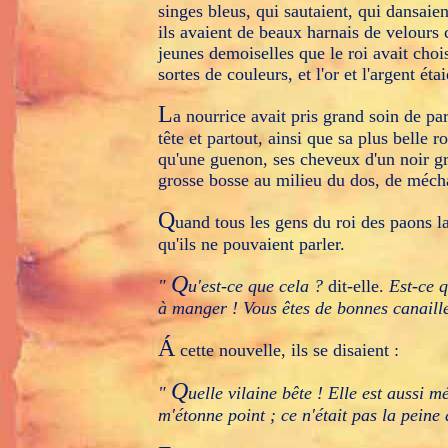
singes bleus, qui sautaient, qui dansaien
ils avaient de beaux harnais de velours 
jeunes demoiselles que le roi avait chois
sortes de couleurs, et l'or et l'argent ét
L
a nourrice avait pris grand soin de pare
tête et partout, ainsi que sa plus belle r
qu'une guenon, ses cheveux d'un noir gr
grosse bosse au milieu du dos, de méch
Q
uand tous les gens du roi des paons la
qu'ils ne pouvaient parler.
Q
"
u'est-ce que cela ?
dit-elle.
Est-ce 
à manger ! Vous êtes de bonnes canailles
Á
cette nouvelle, ils se disaient :
Q
"
uelle vilaine bête ! Elle est aussi m
m'étonne point ; ce n'était pas la peine