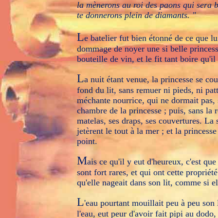
la mènerons au roi des paons qui sera b
te donnerons plein de diamants. "
L
e batelier fut bien étonné de ce que lui
dommage de noyer une si belle princesse, 
bouteille de vin, et le fit tant boire qu'il
L
a nuit étant venue, la princesse se cou
fond du lit, sans remuer ni pieds, ni pa
méchante nourrice, qui ne dormait pas, s'e
chambre de la princesse ; puis, sans la ré
matelas, ses draps, ses couvertures. La s
jetèrent le tout à la mer ; et la princes
point.
M
ais ce qu'il y eut d'heureux, c'est qu
sont fort rares, et qui ont cette propriét
qu'elle nageait dans son lit, comme si e
L
'eau pourtant mouillait peu à peu son l
l'eau, eut peur d'avoir fait pipi au dodo,