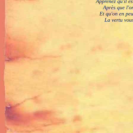
A
pprenez qu'il e
A
près que l'o
E
t qu'on en peu
L
a vertu vous