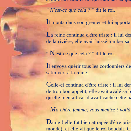
" N'est-ce que cela ? "
dit le roi.
I
l monta dans son grenier et lui apporta 
L
a reine continua d'être triste : il lui 
de la rivière, elle avait laissé tomber sa
N
"
'est-ce que cela ? " dit le roi.
I
l envoya quérir tous les cordonniers d
satin vert à la reine.
C
elle-ci continua d'être triste : il lui 
de trop bon appétit, elle avait avalé sa 
qu'elle mentait car il avait caché cette ba
M
"
a chère femme, vous mentez ! voilà
D
ame ! elle fut bien attrapée d'être pris
monde), et elle vit que le roi boudait. C'