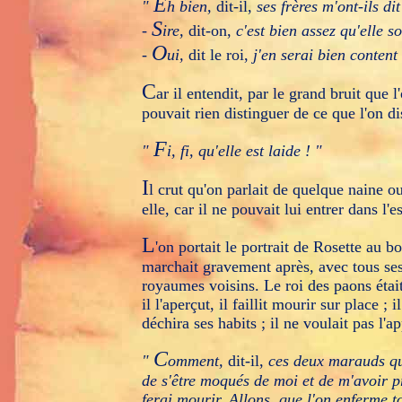
E
"
h bien,
dit-il,
ses frères m'ont-ils di
S
-
ire,
dit-on,
c'est bien assez qu'elle so
O
-
ui,
dit le roi,
j'en serai bien content 
C
ar il entendit, par le grand bruit que l'
pouvait rien distinguer de ce que l'on dis
F
"
i, fi, qu'elle est laide ! "
I
l crut qu'on parlait de quelque naine o
elle, car il ne pouvait lui entrer dans l'e
L
'on portait le portrait de Rosette au b
marchait gravement après, avec tous ses
royaumes voisins. Le roi des paons étai
il l'aperçut, il faillit mourir sur place 
déchira ses habits ; il ne voulait pas l'ap
C
"
omment,
dit-il,
ces deux marauds que
de s'être moqués de moi et de m'avoir 
ferai mourir. Allons, que l'on enferme t