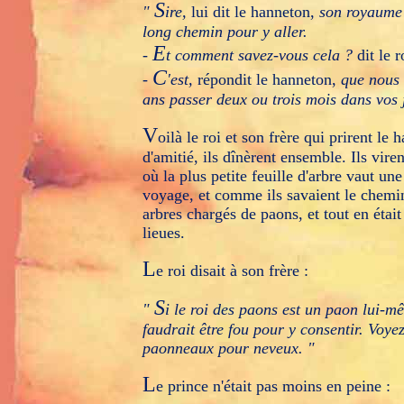
S
"
ire,
lui dit le hanneton,
son royaume e
long chemin pour y aller.
E
-
t comment savez-vous cela ?
dit le r
C
-
'est,
répondit le hanneton,
que nous 
ans passer deux ou trois mois dans vos 
V
oilà le roi et son frère qui prirent le
d'amitié, ils dînèrent ensemble. Ils vire
où la plus petite feuille d'arbre vaut une
voyage, et comme ils savaient le chemin
arbres chargés de paons, et tout en était
lieues.
L
e roi disait à son frère :
S
"
i le roi des paons est un paon lui-m
faudrait être fou pour y consentir. Voyez
paonneaux pour neveux. "
L
e prince n'était pas moins en peine :