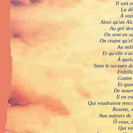
I
l sait 
L
a dé
Á
voi
A
insi qu'un Al
A
u gré des
O
n sent en sa
O
n craint qu'el
A
u mil
E
t qu'elle n'ai
Á
quelq
S
ans le secours du
F
rétill
C
ontre
E
t quan
D
e nourr
I
l en es
Q
ui voudraient renco
R
osette,
A
ux auteurs de
Ô
vous, à
Q
ui vo