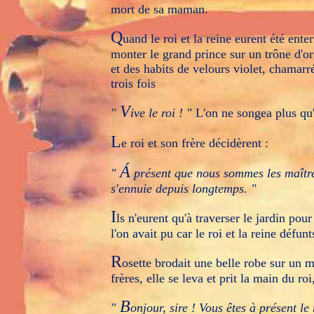
mort de sa maman.
Q
uand le roi et la reine eurent été ente
monter le grand prince sur un trône d'or
et des habits de velours violet, chamarré
trois fois
V
"
ive le roi ! "
L'on ne songea plus qu'à
L
e roi et son frère décidèrent :
Á
"
présent que nous sommes les maîtres,
s'ennuie depuis longtemps. "
I
ls n'eurent qu'à traverser le jardin pour
l'on avait pu car le roi et la reine défun
R
osette brodait une belle robe sur un mé
frères, elle se leva et prit la main du roi,
B
"
onjour, sire ! Vous êtes à présent le