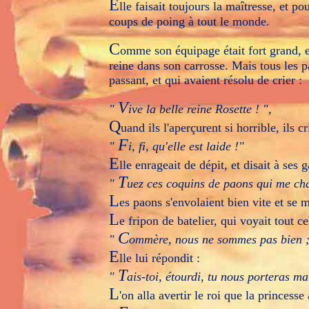
E
lle faisait toujours la maîtresse, et p
coups de poing à tout le monde.
C
omme son équipage était fort grand, e
reine dans son carrosse. Mais tous les pa
passant, et qui avaient résolu de crier :
V
"
ive la belle reine Rosette ! ",
Q
uand ils l'aperçurent si horrible, ils cr
F
"
i, fi, qu'elle est laide !"
E
lle enrageait de dépit, et disait à ses g
T
"
uez ces coquins de paons qui me cha
L
es paons s'envolaient bien vite et se m
L
e fripon de batelier, qui voyait tout ce
C
"
ommère, nous ne sommes pas bien ; vo
E
lle lui répondit :
T
"
ais-toi, étourdi, tu nous porteras ma
L
'on alla avertir le roi que la princesse