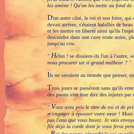
les amène ! Qu'on les mette au fond de
D
'un autre côté, le roi et son frère, qu
devait arriver, s'étaient habillés de beau
et les mettre en liberté ainsi qu'ils l'esp
descendre dans une cave toute noire, plei
jusqu'au cou.
H
"
élas !
se disaient-ils l'un à l'autre,
v
nous procurer un si grand malheur ? "
I
ls ne savaient au monde que penser, sin
T
rois jours se passèrent sans qu'ils ente
des paons vint leur dire des injures par 
V
"
ous avez pris le titre de roi et de pr
m'engager à épouser votre sœur ! Mais 
pas l'eau que vous buvez. Je vais envoye
file déjà la corde dont je vous ferai pen
R