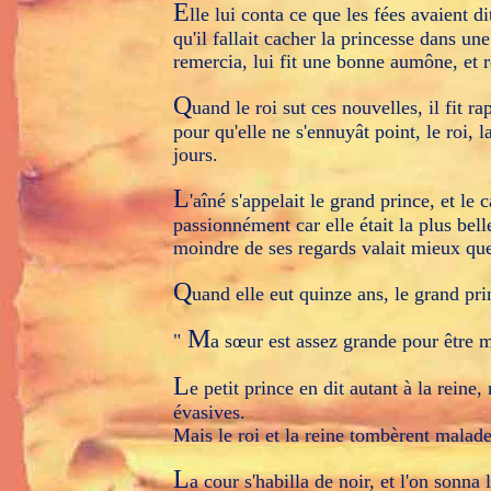
E
lle lui conta ce que les fées avaient d
qu'il fallait cacher la princesse dans une
remercia, lui fit une bonne aumône, et r
Q
uand le roi sut ces nouvelles, il fit ra
pour qu'elle ne s'ennuyât point, le roi, la
jours.
L
'aîné s'appelait le grand prince, et le 
passionnément car elle était la plus bell
moindre de ses regards valait mieux que
Q
uand elle eut quinze ans, le grand prin
M
"
a sœur est assez grande pour être ma
L
e petit prince en dit autant à la reine
évasives.
Mais le roi et la reine tombèrent malad
L
a cour s'habilla de noir, et l'on sonna