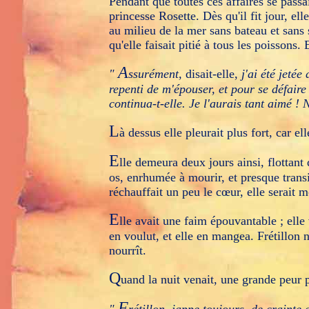
Pendant que toutes ces affaires se passai
princesse Rosette. Dès qu'il fit jour, el
au milieu de la mer sans bateau et sans se
qu'elle faisait pitié à tous les poissons.
A
"
ssurément,
disait-elle,
j'ai été jetée
repenti de m'épouser, et pour se défaire
continua-t-elle. Je l'aurais tant aimé !
L
à dessus elle pleurait plus fort, car e
E
lle demeura deux jours ainsi, flottant 
os, enrhumée à mourir, et presque transie.
réchauffait un peu le cœur, elle serait m
E
lle avait une faim épouvantable ; elle vi
en voulut, et elle en mangea. Frétillon ne
nourrît.
Q
uand la nuit venait, une grande peur pr
F