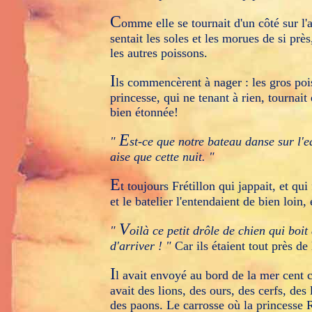
C
omme elle se tournait d'un côté sur l'au
sentait les soles et les morues de si près,
les autres poissons.
I
ls commencèrent à nager : les gros pois
princesse, qui ne tenant à rien, tournai
bien étonnée!
E
"
st-ce que notre bateau danse sur l'e
aise que cette nuit. "
E
t toujours Frétillon qui jappait, et qu
et le batelier l'entendaient de bien loin, 
V
"
oilà ce petit drôle de chien qui boi
d'arriver ! "
Car ils étaient tout près de
I
l avait envoyé au bord de la mer cent ca
avait des lions, des ours, des cerfs, de
des paons. Le carrosse où la princesse R