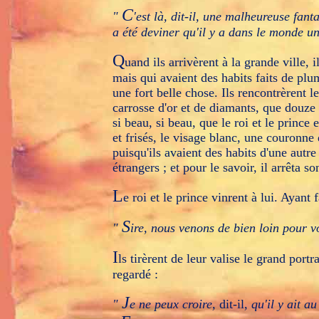
C
"
'est là, dit-il, une malheureuse fanta
a été deviner qu'il y a dans le monde un
Q
uand ils arrivèrent à la grande ville, 
mais qui avaient des habits faits de pl
une fort belle chose. Ils rencontrèrent l
carrosse d'or et de diamants, que douze 
si beau, si beau, que le roi et le prince
et frisés, le visage blanc, une couronne
puisqu'ils avaient des habits d'une autre 
étrangers ; et pour le savoir, il arrêta so
L
e roi et le prince vinrent à lui. Ayant f
S
"
ire, nous venons de bien loin pour v
I
ls tirèrent de leur valise le grand port
regardé :
J
"
e ne peux croire,
dit-il,
qu'il y ait au