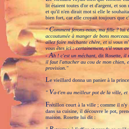
lit étaient toutes d'or et d'argent, et son
et qu'il n'en dirait mot si elle le souhait
bien fort, car elle croyait toujours que c'
C
"
omment ferons-nous, ma fille ?
lui d
accoutumée à manger de bons morceaux, 
allez faire méchante chère, et si vous m'
vous êtes ici : certainement, s'il vous av
A
-
h ! c'est un méchant,
dit Rosette,
il
il faut l'attacher au cou de mon chien, e
provision."
L
e vieillard donna un panier à la princes
V
"
a-t'en au meilleur pot de la ville, e
F
rétillon court à la ville ; comme il n'y
dans sa cuisine, il découvre le pot, pren
maison. Rosette lui dit :
R