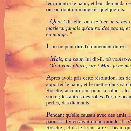
leur montra le paon, et leur demanda ce q
oiseau dont on mangeait quelquefois.
Q
"
uoi !
dit-elle,
on ose tuer un si bel
marierai jamais qu'au roi des paons, et 
en mange. "
L
'on ne peut dire l'étonnement du roi.
M
"
ais, ma sœur,
lui dit-il,
où voulez-v
- Où il vous plaira, sire ! Mais je ne me
A
près avoir pris cette résolution, les de
apporter le paon, et le mettre dans sa 
Rosette, accoururent pour la saluer : les
sucre ; les autres des robes d'or, de be
perles, des diamants.
P
endant qu'elle causait avec des amis, l
paons, s'il y en avait un au monde. Ils s'
Rosette ; et ils le firent faire si beau, q