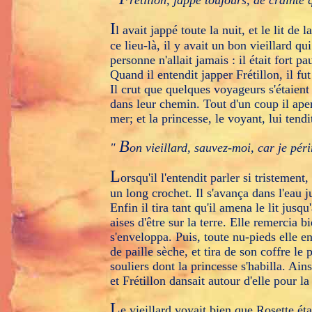
"
rétillon, jappe toujours, de crainte
I
l avait jappé toute la nuit, et le lit de 
ce lieu-là, il y avait un bon vieillard q
personne n'allait jamais : il était fort 
Quand il entendit japper Frétillon, il fut
Il crut que quelques voyageurs s'étaient 
dans leur chemin. Tout d'un coup il aper
mer; et la princesse, le voyant, lui tendit
B
"
on vieillard, sauvez-moi, car je périr
L
orsqu'il l'entendit parler si tristement
un long crochet. Il s'avança dans l'eau j
Enfin il tira tant qu'il amena le lit jusq
aises d'être sur la terre. Elle remercia 
s'enveloppa. Puis, toute nu-pieds elle en
de paille sèche, et tira de son coffre le
souliers dont la princesse s'habilla. Ain
et Frétillon dansait autour d'elle pour la 
L
e vieillard voyait bien que Rosette ét