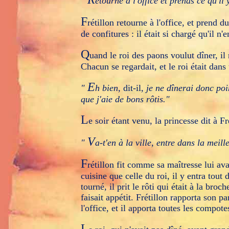
"
etourne à l'office et prends ce qu'il
F
rétillon retourne à l'office, et prend d
de confitures : il était si chargé qu'il n'
Q
uand le roi des paons voulut dîner, il 
Chacun se regardait, et le roi était dans
E
"
h bien,
dit-il,
je ne dînerai donc poi
que j'aie de bons rôtis."
L
e soir étant venu, la princesse dit à Fr
V
"
a-t'en à la ville, entre dans la meil
F
rétillon fit comme sa maîtresse lui a
cuisine que celle du roi, il y entra tout
tourné, il prit le rôti qui était à la bro
faisait appétit. Frétillon rapporta son pa
l'office, et il apporta toutes les compote
L