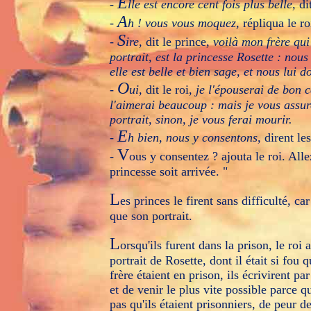
E
-
lle est encore cent fois plus belle,
dit
A
-
h ! vous vous moquez,
répliqua le ro
S
-
ire,
dit le prince,
voilà mon frère qui
portrait, est la princesse Rosette : nou
elle est belle et bien sage, et nous lui 
O
-
ui,
dit le roi,
je l'épouserai de bon 
l'aimerai beaucoup : mais je vous assure
portrait, sinon, je vous ferai mourir.
E
-
h bien, nous y consentons,
dirent le
V
-
ous y consentez ? ajouta le roi. Alle
princesse soit arrivée. "
L
es princes le firent sans difficulté, ca
que son portrait.
L
orsqu'ils furent dans la prison, le roi 
portrait de Rosette, dont il était si fou 
frère étaient en prison, ils écrivirent p
et de venir le plus vite possible parce qu
pas qu'ils étaient prisonniers, de peur de