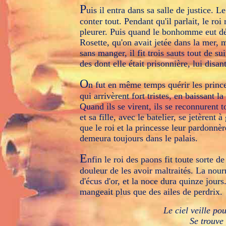
P
uis il entra dans sa salle de justice. Le
conter tout. Pendant qu'il parlait, le roi 
pleurer. Puis quand le bonhomme eut déc
Rosette, qu'on avait jetée dans la mer, m
sans manger, il fit trois sauts tout de su
des dont elle était prisonnière, lui disan
O
n fut en même temps quérir les princes
qui arrivèrent fort tristes, en baissant l
Quand ils se virent, ils se reconnurent t
et sa fille, avec le batelier, se jetèrent
que le roi et la princesse leur pardonnèr
demeura toujours dans le palais.
E
nfin le roi des paons fit toute sorte de
douleur de les avoir maltraités. La nour
d'écus d'or, et la noce dura quinze jours
mangeait plus que des ailes de perdrix.
L
e ciel veille po
S
e trouve