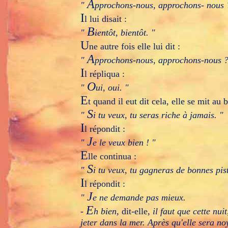
A
"
pprochons-nous, approchons- nous 
I
l lui disait :
B
"
ientôt, bientôt. "
U
ne autre fois elle lui dit :
A
"
pprochons-nous, approchons-nous ?
I
l répliqua :
O
"
ui, oui. "
E
t quand il eut dit cela, elle se mit au 
S
"
i tu veux, tu seras riche à jamais. "
I
l répondit :
J
"
e le veux bien ! "
E
lle continua :
S
"
i tu veux, tu gagneras de bonnes pist
I
l répondit :
J
"
e ne demande pas mieux.
E
-
h bien,
dit-elle,
il faut que cette nu
jeter dans la mer. Après qu'elle sera noy