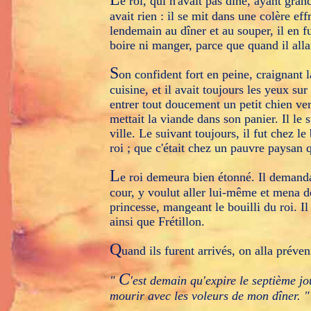
e roi, qui n'avait pas dîné, ayant gra
avait rien : il se mit dans une colère ef
lendemain au dîner et au souper, il en fu
boire ni manger, parce que quand il allait
S
on confident fort en peine, craignant l
cuisine, et il avait toujours les yeux sur
entrer tout doucement un petit chien vert
mettait la viande dans son panier. Il le sui
ville. Le suivant toujours, il fut chez l
roi ; que c'était chez un pauvre paysan qu
L
e roi demeura bien étonné. Il demanda 
cour, y voulut aller lui-même et mena des
princesse, mangeant le bouilli du roi. Il 
ainsi que Frétillon.
Q
uand ils furent arrivés, on alla préveni
C
"
'est demain qu'expire le septième jou
mourir avec les voleurs de mon dîner. "