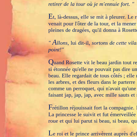
retirer de la tour où je m'ennuie fort. "
E
t, là-dessus, elle se mit à pleurer. Le r
venait pour l'ôter de la tour, et la men
pleines de dragées, qu'il donna à Rosett
A
"
llons,
lui dit-il,
sortons de cette vila
point!"
Q
uand Rosette vit le beau jardin tout r
si étonnée qu'elle ne pouvait pas dire un
beau. Elle regardait de tous côtés ; elle m
les arbres, et des fleurs dans le parterre 
comme un perroquet, qui n'avait qu'une or
faisant jap, jap, jap, avec mille sauts et
F
rétillon réjouissait fort la compagnie. 
La princesse le suivit et fut émerveillée
roue et qui lui parut si beau, si beau, q
L
e roi et le prince arrivèrent auprès d'e