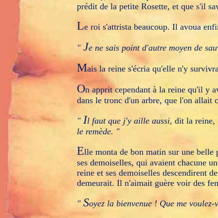
prédit de la petite Rosette, et que s'il s
L
e roi s'attrista beaucoup. Il avoua enfi
J
"
e ne sais point d'autre moyen de sauv
M
ais la reine s'écria qu'elle n'y survivr
O
n apprit cependant à la reine qu'il y 
dans le tronc d'un arbre, que l'on allait 
I
"
l faut que j'y aille aussi,
dit la reine,
le remède. "
E
lle monta de bon matin sur une belle p
ses demoiselles, qui avaient chacune un 
reine et ses demoiselles descendirent de 
demeurait. Il n'aimait guère voir des fem
S
"
oyez la bienvenue ! Que me voulez-v