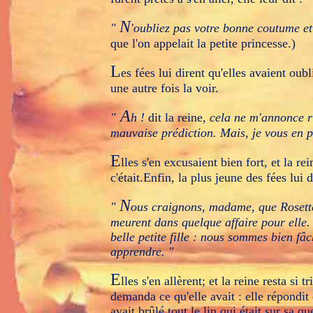
N
"
'oubliez pas votre bonne coutume et 
que l'on appelait la petite princesse.)
L
es fées lui dirent qu'elles avaient oub
une autre fois la voir.
A
"
h !
dit la reine,
cela ne m'annonce r
mauvaise prédiction. Mais, je vous en pr
E
lles s'en excusaient bien fort, et la r
c'était.Enfin, la plus jeune des fées lui d
N
"
ous craignons, madame, que Rosette
meurent dans quelque affaire pour elle.
belle petite fille : nous sommes bien fâ
apprendre. "
E
lles s'en allèrent; et la reine resta si t
demanda ce qu'elle avait : elle répondit 
avait brûlé tout le lin qui était sur sa qu