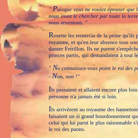
P
"
uisque vous ne voulez épouser que l
nous irons le chercher par toute la ter
nous revenions. "
R
osette les remercia de la peine qu'ils p
royaume, et qu'en leur absence tous son 
danser Frétillon. Ils ne purent s'empêch
princes partis, qui demandaient à tout l
N
"
e connaissez-vous point le roi des 
N
-
on, non !"
I
ls passaient et allaient encore plus loin
personne n'a jamais été si loin.
I
ls arrivèrent au royaume des hannetons :
faisaient un si grand bourdonnement que
celui qui lui parut le plus raisonnable s'
le roi des paons.