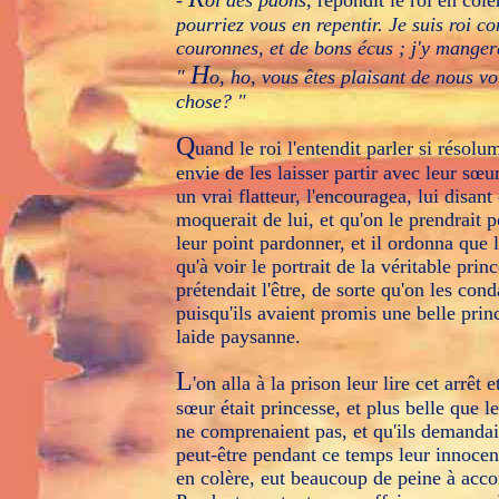
-
oi des paons,
répondit le roi en colè
pourriez vous en repentir. Je suis roi c
couronnes, et de bons écus ; j'y manger
H
"
o, ho, vous êtes plaisant de nous v
chose? "
Q
uand le roi l'entendit parler si résolum
envie de les laisser partir avec leur sœu
un vrai flatteur, l'encouragea, lui disant
moquerait de lui, et qu'on le prendrait po
leur point pardonner, et il ordonna que l'
qu'à voir le portrait de la véritable prin
prétendait l'être, de sorte qu'on les c
puisqu'ils avaient promis une belle princ
laide paysanne.
L
'on alla à la prison leur lire cet arrêt 
sœur était princesse, et plus belle que le
ne comprenaient pas, et qu'ils demandaie
peut-être pendant ce temps leur innocenc
en colère, eut beaucoup de peine à accor