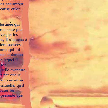
 pas par amour,
t cause qu'on
destinée qui
sse encore plus
ives, et les
, il s'attacha à
aient passées
omme qui lui
dans le donjon
c lequel il
 son
 quelle aventure,
Et par quelle
sur ces vitres
rituelle, qu'il
outes les
représenté que