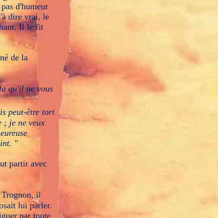
t pas d'humeur
à dire vrai, le
ant. Il le fit
gné de la
la qu'il ne vous
is peut-être tort
e ; je ne veux
heureuse
int. "
ut partir avec
 Trognon, il
sait lui parler.
iguer par toute