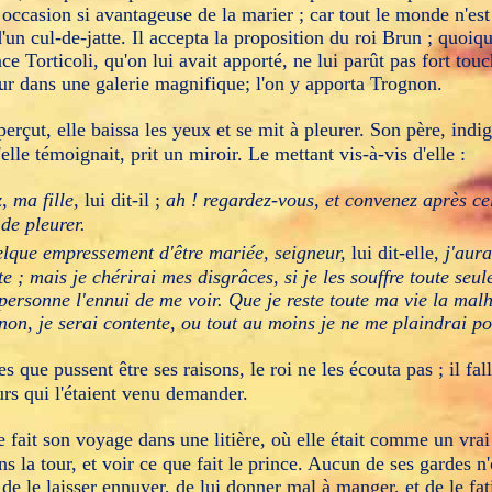
 occasion si avantageuse de la marier ; car tout le monde n'es
'un cul-de-jatte. Il accepta la proposition du roi Brun ; quoiqu'
ce Torticoli, qu'on lui avait apporté, ne lui parût pas fort touch
our dans une galerie magnifique; l'on y apporta Trognon.
aperçut, elle baissa les yeux et se mit à pleurer. Son père, indi
lle témoignait, prit un miroir. Le mettant vis-à-vis d'elle :
, ma fille,
lui dit-il ;
ah ! regardez-vous, et convenez après ce
de pleurer.
uelque empressement d'être mariée, seigneur,
lui dit-elle,
j'aura
ate ; mais je chérirai mes disgrâces, si je les souffre toute seul
personne l'ennui de me voir. Que je reste toute ma vie la mal
non, je serai contente, ou tout au moins je ne me plaindrai po
 que pussent être ses raisons, le roi ne les écouta pas ; il fall
rs qui l'étaient venu demander.
e fait son voyage dans une litière, où elle était comme un vrai
ns la tour, et voir ce que fait le prince. Aucun de ses gardes n'o
de le laisser ennuyer, de lui donner mal à manger, et de le fat