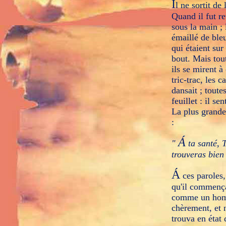
I
l ne sortit de
Quand il fut r
sous la main ; 
émaillé de ble
qui étaient sur 
bout. Mais tout
ils se mirent à
tric-trac, les c
dansait ; toute
feuillet : il se
La plus grande 
:
Á
"
ta santé, T
trouveras bien 
Á
ces paroles, 
qu'il commençai
comme un homme
chèrement, et n
trouva en état d