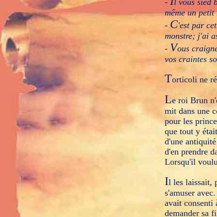
I
-
l vous sied 
même un petit 
C
-
'est par ce
monstre; j'ai a
V
-
ous craigne
vos craintes so
T
orticoli ne r
L
e roi Brun n'
mit dans une co
pour les prince
que tout y éta
d'une antiquité
d'en prendre da
Lorsqu'il voulu
I
l les laissait
s'amuser avec. 
avait consenti
demander sa fil