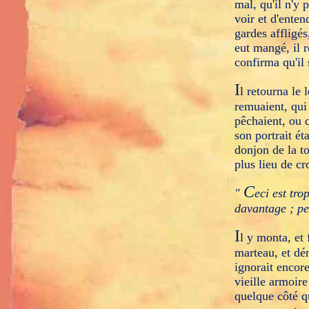
mal, qu'il n'y p
voir et d'enten
gardes affligé
eut mangé, il r
confirma qu'il 
I
l retourna le 
remuaient, qui 
pêchaient, ou q
son portrait ét
donjon de la to
plus lieu de cro
C
"
eci est tro
davantage ; pe
I
l y monta, et 
marteau, et dém
ignorait encore
vieille armoire
quelque côté qu'