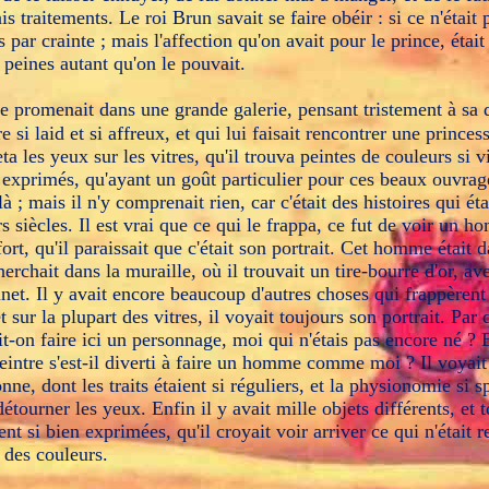
s traitements. Le roi Brun savait se faire obéir : si ce n'était
s par crainte ; mais l'affection qu'on avait pour le prince, étai
 peines autant qu'on le pouvait.
 se promenait dans une grande galerie, pensant tristement à sa 
tre si laid et si affreux, et qui lui faisait rencontrer une prince
eta les yeux sur les vitres, qu'il trouva peintes de couleurs si v
 exprimés, qu'ayant un goût particulier pour ces beaux ouvrages
là ; mais il n'y comprenait rien, car c'était des histoires qui ét
s siècles. Il est vrai que ce qui le frappa, ce fut de voir un h
fort, qu'il paraissait que c'était son portrait. Cet homme était 
cherchait dans la muraille, où il trouvait un tire-bourre d'or, ave
net. Il y avait encore beaucoup d'autres choses qui frappèrent
t sur la plupart des vitres, il voyait toujours son portrait. Par
ait-on faire ici un personnage, moi qui n'étais pas encore né ? 
peintre s'est-il diverti à faire un homme comme moi ? Il voyait 
nne, dont les traits étaient si réguliers, et la physionomie si spi
étourner les yeux. Enfin il y avait mille objets différents, et t
ent si bien exprimées, qu'il croyait voir arriver ce qui n'était 
 des couleurs.