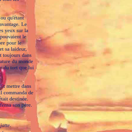
 ou qu'étant
davantage. Le
es yeux sur la
, pouvaient le
pre pour le
et sa laideur,
it toujours dans
réature du monde
r du tort que lui
fit mettre dans
l il commanda de
tait destinée.
ffensa son père.
jatte.