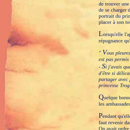
de trouver une
de se charger d
portrait du prin
placer à son t
L
orsqu'elle l'
répugnance qu'e
V
"
ous pleurez
est pas permis 
S
-
i j'avais q
d'être si délic
partager avec 
princesse Trog
Q
uelque bonnes
les ambassadeu
P
endant qu'ell
faut revenir da
On avait ordre 