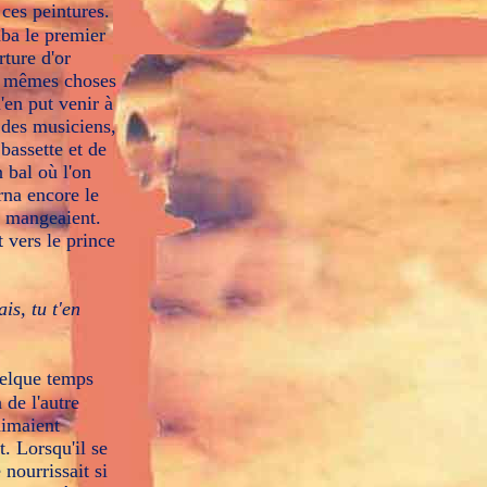
 ces peintures.
mba le premier
rture d'or
es mêmes choses
 n'en put venir à
t des musiciens,
 bassette et de
n bal où l'on
rna encore le
ui mangeaient.
t vers le prince
is, tu t'en
quelque temps
 de l'autre
aimaient
. Lorsqu'il se
 nourrissait si