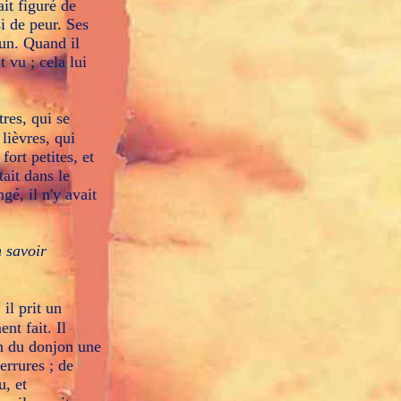
ait figuré de
si de peur. Ses
run. Quand il
t vu ; cela lui
tres, qui se
lièvres, qui
fort petites, et
tait dans le
gé, il n'y avait
n savoir
 il prit un
nt fait. Il
oin du donjon une
errures ; de
u, et