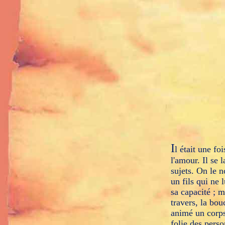
I
l était une fo
l'amour. Il se 
sujets. On le n
un fils qui ne 
sa capacité ; m
travers, la bou
animé un corps 
folie des perso