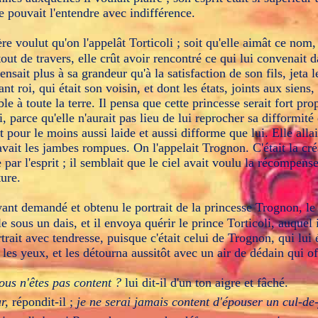
e pouvait l'entendre avec indifférence.
re voulut qu'on l'appelât Torticoli ; soit qu'elle aimât ce nom,
out de travers, elle crût avoir rencontré ce qui lui convenait 
ensait plus à sa grandeur qu'à la satisfaction de son fils, jeta l
ant roi, qui était son voisin, et dont les états, joints aux siens
le à toute la terre. Il pensa que cette princesse serait fort pro
i, parce qu'elle n'aurait pas lieu de lui reprocher sa difformité 
it pour le moins aussi laide et aussi difforme que lui. Elle alla
 avait les jambes rompues. On l'appelait Trognon. C'était la c
 par l'esprit ; il semblait que le ciel avait voulu la récompense
ture.
yant demandé et obtenu le portrait de la princesse Trognon, le 
e sous un dais, et il envoya quérir le prince Torticoli, auque
trait avec tendresse, puisque c'était celui de Trognon, qui lui é
a les yeux, et les détourna aussitôt avec un air de dédain qui o
ous n'êtes pas content ?
lui dit-il d'un ton aigre et fâché.
ur,
répondit-il ;
je ne serai jamais content d'épouser un cul-de-