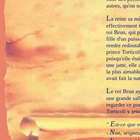
autres, qu'on n
L
a reine sa mè
effectivement t
roi Brun, qui p
fille d'un puiss
rendre redoutab
prince Torticol
puisqu'elle éta
une jatte, elle
la plus aimable
avait fait la na
L
e roi Brun a
une grande sall
regarder ce por
Torticoli y jet
E
"
st-ce que v
N
-
on, seigne