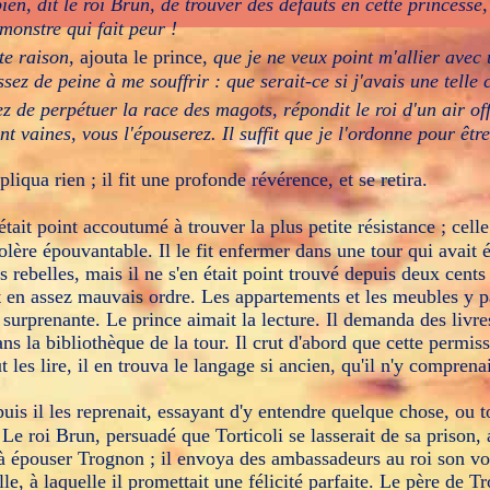
bien, dit le roi Brun, de trouver des défauts en cette princesse,
monstre qui fait peur !
tte raison,
ajouta le prince,
que je ne veux point m'allier avec 
ssez de peine à me souffrir : que serait-ce si j'avais une tell
z de perpétuer la race des magots, répondit le roi d'un air of
nt vaines, vous l'épouserez. Il suffit que je l'ordonne pour être
épliqua rien ; il fit une profonde révérence, et se retira.
était point accoutumé à trouver la plus petite résistance ; celle
lère épouvantable. Il le fit enfermer dans une tour qui avait é
s rebelles, mais il ne s'en était point trouvé depuis deux cents 
it en assez mauvais ordre. Les appartements et les meubles y p
 surprenante. Le prince aimait la lecture. Il demanda des livre
ns la bibliothèque de la tour. Il crut d'abord que cette permiss
t les lire, il en trouva le langage si ancien, qu'il n'y comprenai
, puis il les reprenait, essayant d'y entendre quelque chose, ou
Le roi Brun, persuadé que Torticoli se lasserait de sa prison,
 à épouser Trognon ; il envoya des ambassadeurs au roi son voi
le, à laquelle il promettait une félicité parfaite. Le père de T