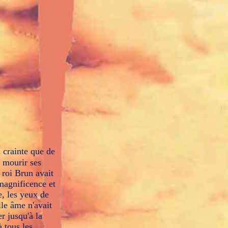
a crainte que de
t mourir ses
 roi Brun avait
 magnificence et
e, les yeux de
lle âme n'avait
r jusqu'à la
à tous les