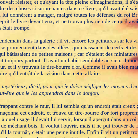
ouvait résister, et qu'ayant la tête pleine d'imaginations, il s'ét
dre des choses si surprenantes dans ce livre, qu'il avait été sai
s, lui donnèrent à manger, malgré toutes les défenses du roi B
eprit le livre devant eux, et ne trouva plus rien de ce qu'il avai
s'était trompé.
lendemain dans la galerie ; il vit encore les peintures sur les vi
se promenaient dans des allées, qui chassaient de cerfs et des 
ui bâtissaient de petites maisons ; car c'étaient des miniatures 
ait toujours partout. Il avait un habit semblable au sien, il mon
ur, et il y trouvait le tire-bourre d'or. Comme il avait bien man
ire qu'il entrât de la vision dans cette affaire.
p mystérieux, dit-il, pour que je doive négliger les moyens d'e
ut-être que je les apprendrai dans le donjon. "
frappant contre le mur, il lui sembla qu'un endroit était creux ;
açonna cet endroit, et trouva un tire-bourre d'or fort propreme
 à quel usage il devait lui servir, lorsqu'il aperçut dans un c
 de méchant bois. Il voulut l'ouvrir, mais il ne put trouver de f
il la tournât, c'était une peine inutile. Enfin il vit un petit tro