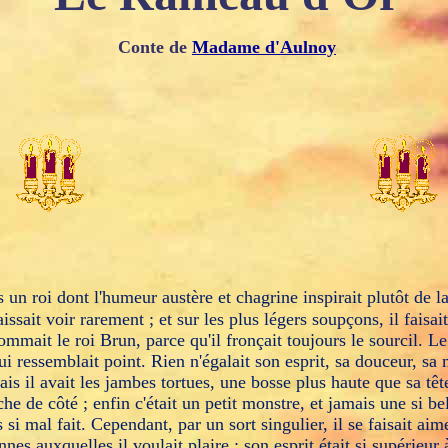
Conte de
Madame d'Aulnoy
is un roi dont l'humeur austère et chagrine inspirait plutôt de l
laissait voir rarement ; et sur les plus légers soupçons, il faisai
ommait le roi Brun, parce qu'il fronçait toujours le sourcil. Le
lui ressemblait point. Rien n'égalait son esprit, sa douceur, sa
ais il avait les jambes tortues, une bosse plus haute que sa têt
che de côté ; enfin c'était un petit monstre, et jamais une si be
si mal fait. Cependant, par un sort singulier, il se faisait aime
nnes auxquelles il voulait plaire ; son esprit était si supérieur 