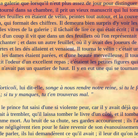
 la galerie que lorsqu'il n'eut plus assez de jour pour distinguer
etourné dans sa chambre, il prit un vieux manuscrit qui lui to
les feuilles en étaient de vélin, peintes tout autour, et la couve
u, qui formait des chiffres. Il demeura bien surpris d'y voir l
les vitres de la galerie ; il tâchait de lire ce qui était écrit ; il
 d'un coup il vit que dans un des feuillets où l'on représentai
 chanter ; et dans un autre feuillet, où il y avait des joueurs de
artes et les dés allaient et venaient. Il tourna le vélin : c'était u
s les dames étaient parées, et d'une beauté merveilleuse. Il tou
ntit l'odeur d'un excellent repas ; c'étaient les petites figures q
n'avait pas un quartier de haut. Il y en eut une qui se tournan
orticoli,
lui dit-elle,
songe à nous rendre notre reine, si tu le fa
; si tu y manques, tu t'en trouveras mal. "
le prince fut saisi d'une si violente peur, car il y avait déjà 
t à trembler, qu'il laissa tomber le livre d'un côté, et il tomba
 mort. Au bruit de sa chute, ses gardes accoururent ; ils l'
e négligèrent rien pour le faire revenir de son évanouissement
e parler, ils lui demandèrent ce qu'il avait ; il leur dit qu'on le