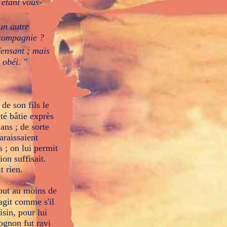
 étant vous-
un autre
e compagnie ?
fensant ; mais
 obéi. "
 de son fils le
té bâtie exprès
ans ; de sorte
araissaient
s ; on lui permit
ion suffisait.
t rien.
 tout au moins de
 agit comme s'il
sin, pour lui
rognon fut ravi