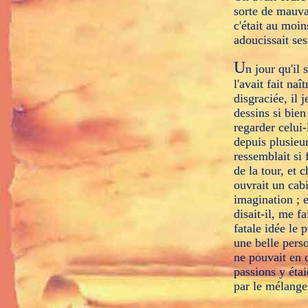
sorte de mauvai
c'était au moin
adoucissait ses
U
n jour qu'il
l'avait fait naî
disgraciée, il j
dessins si bien
regarder celui-
depuis plusieur
ressemblait si 
de la tour, et 
ouvrait un cabi
imagination ; e
disait-il, me f
fatale idée le 
une belle perso
ne pouvait en d
passions y étai
par le mélange