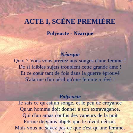
ACTE I, SCÈNE PREMIÈRE
Polyeucte - Néarque
Néarque
Quoi ? Vous vous arrêtez aux songes d'une femme !
De si faibles sujets troublent cette grande âme !
Et ce cœur tant de fois dans la guerre éprouvé
S'alarme d'un péril qu'une femme a rêvé !
Polyeucte
Je sais ce qu'est un songe, et le peu de croyance
Qu'un homme doit donner à son extravagance,
Qui d'un amas confus des vapeurs de la nuit
Forme de vains objets que le réveil détruit.
Mais vous ne savez pas ce que c'est qu'une femme,