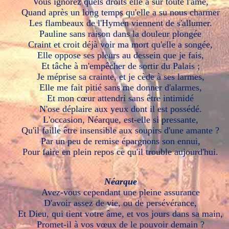
Vous ignorez quels droits elle a sur toute l'âme,
Quand après un long temps qu'elle a su nous charmer
Les flambeaux de l'Hymen viennent de s'allumer.
Pauline sans raison dans la douleur plongée
Craint et croit déjà voir ma mort qu'elle a songée,
Elle oppose ses pleurs au dessein que je fais,
Et tâche à m'empêcher de sortir du Palais ;
Je méprise sa crainte, et je cède à ses larmes,
Elle me fait pitié sans me donner d'alarmes,
Et mon cœur attendri sans être intimidé
N'ose déplaire aux yeux dont il est possédé.
L'occasion, Néarque, est-elle si pressante,
Qu'il faille être insensible aux soupirs d'une amante ?
Par un peu de remise épargnons son ennui,
Pour faire en plein repos ce qu'il trouble aujourd'hui.
Néarque
Avez-vous cependant une pleine assurance
D'avoir assez de vie, ou de persévérance,
Et Dieu, qui tient votre âme, et vos jours dans sa main,
Promet-il à vos vœux de le pouvoir demain ?