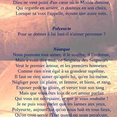
Dieu ne veut point d'un cœur où le Monde domine,
Qui regarde en arrière, et douteux en son choix,
Lorsque sa voix l'appelle, écoute une autre voix.
Polyeucte
Pour se donner à lui faut-il n'aimer personne ?
Néarque
Nous pouvons tout aimer, il le souffre, il l'ordonne,
Mais à vous dire tout, ce Seigneur des Seigneurs
Veut le premier amour, et les premiers honneurs.
Comme rien n'est égal à sa grandeur suprême,
Il faut ne rien aimer qu'après lui, qu'en lui-même,
Négliger pour lui plaire, et femme, et biens, et rang,
Exposer pour sa gloire, et verser tout son sang :
Mais que vous êtes loin de cet amour parfait
Qui vous est nécessaire, et que je vous souhaite !
Je ne puis vous parler que les larmes aux yeux,
Polyeucte, aujourd'hui qu'on nous hait en tous lieux,
Qu'on croit servir l'État quand on nous persécute,