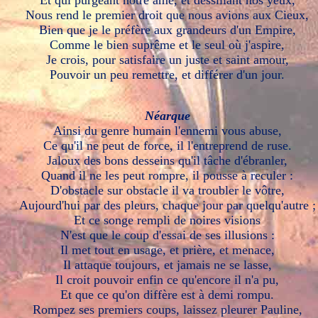
Et qui purgeant notre âme, et dessillant nos yeux,
Nous rend le premier droit que nous avions aux Cieux,
Bien que je le préfère aux grandeurs d'un Empire,
Comme le bien suprême et le seul où j'aspire,
Je crois, pour satisfaire un juste et saint amour,
Pouvoir un peu remettre, et différer d'un jour.
Néarque
Ainsi du genre humain l'ennemi vous abuse,
Ce qu'il ne peut de force, il l'entreprend de ruse.
Jaloux des bons desseins qu'il tâche d'ébranler,
Quand il ne les peut rompre, il pousse à reculer :
D'obstacle sur obstacle il va troubler le vôtre,
Aujourd'hui par des pleurs, chaque jour par quelqu'autre ;
Et ce songe rempli de noires visions
N'est que le coup d'essai de ses illusions :
Il met tout en usage, et prière, et menace,
Il attaque toujours, et jamais ne se lasse,
Il croit pouvoir enfin ce qu'encore il n'a pu,
Et que ce qu'on diffère est à demi rompu.
Rompez ses premiers coups, laissez pleurer Pauline,