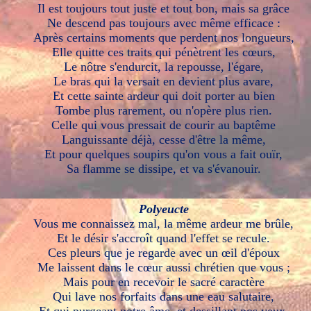
Il est toujours tout juste et tout bon, mais sa grâce
Ne descend pas toujours avec même efficace :
Après certains moments que perdent nos longueurs,
Elle quitte ces traits qui pénètrent les cœurs,
Le nôtre s'endurcit, la repousse, l'égare,
Le bras qui la versait en devient plus avare,
Et cette sainte ardeur qui doit porter au bien
Tombe plus rarement, ou n'opère plus rien.
Celle qui vous pressait de courir au baptême
Languissante déjà, cesse d'être la même,
Et pour quelques soupirs qu'on vous a fait ouïr,
Sa flamme se dissipe, et va s'évanouir.
Polyeucte
Vous me connaissez mal, la même ardeur me brûle,
Et le désir s'accroît quand l'effet se recule.
Ces pleurs que je regarde avec un œil d'époux
Me laissent dans le cœur aussi chrétien que vous ;
Mais pour en recevoir le sacré caractère
Qui lave nos forfaits dans une eau salutaire,